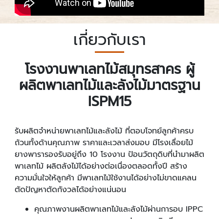
เกี่ยวกับเรา
โรงงานพาเลทไม้สมุทรสาคร ผู้
ผลิตพาเลทไม้และลังไม้มาตรฐาน
ISPM15
รับผลิตจำหน่ายพาเลทไม้และลังไม้ ที่ตอบโจทย์ลูกค้าครบ
ถ้วนทั้งด้านคุณภาพ ราคาและเวลาส่งมอบ มีโรงเลื่อยไม้
ยางพารารองรับอยู่ถึง 10 โรงงาน ป้อนวัตถุดิบที่นำมาผลิต
พาเลทไม้ ผลิตลังไม้ได้อย่างต่อเนื่องตลอดทั้งปี สร้าง
ความมั่นใจให้ลูกค้า มีพาเลทไม้ใช้งานได้อย่างไม่ขาดแคลน
ตัดปัญหาตัดกังวลได้อย่างแน่นอน
คุณภาพงานผลิตพาเลทไม้และลังไม้ผ่านการอบ IPPC