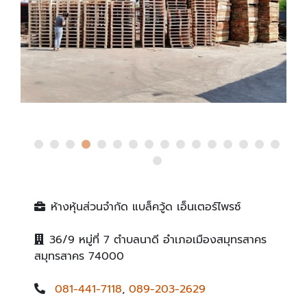
ห้างหุ้นส่วนจำกัด แบล็ควู้ด เอ็นเตอร์ไพรซ์
36/9 หมู่ที่ 7 ตำบลนาดี อำเภอเมืองสมุทรสาคร
สมุทรสาคร 74000
081-441-7118
,
089-203-2629