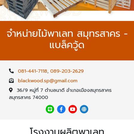
จำหน่ายไม้พาเลท สมุทรสาคร -
แบล็ควู้ด
081-441-7118
,
089-203-2629
blackwood.sp@gmail.com
36/9 หมู่ที่ 7 ตำบลนาดี อำเภอเมืองสมุทรสาคร
สมุทรสาคร 74000
โรงงานผลิตพาเลท