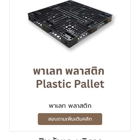
พาเลท พลาสติก
สอบถามเพิ่มเติมคลิก