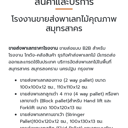
สินค้าและบริการ
โรงงานขายส่งพาเลทไม้คุณภาพ
สมุทรสาคร
ขายส่งพาเลทราคาโรงงาน
ขายส่งแบบ B2B สำหรับ
โรงงาน โกดัง-คลังสินค้า ธุรกิจค้าส่งพาเลทไม้ มีเกรดส่ง
ออกและเกรดใช้ในประเทศ บริการจัดส่งพาเลทไม้ในพื้นที่
สมุทรสาคร สมุทรสงคราม นครปฐม กรุงเทพ
ขายส่งพาเลทสองทาง (2 way pallet) ขนาด
100x100x12 ซม., 110x110x12 ซม.
ขายส่งพาเลทลูกเต๋า 4 ทาง (4 way pallet) หรือพา
เลทขาเต๋า (Block pallet)สำหรับ Hand lift และ
Forklift ขนาด 100x120x13 ซม.
ขายส่งพาเลทคานขาเว้า (Stringer
Pallet)100x120x12 ซม., 100x130x13 ซม.