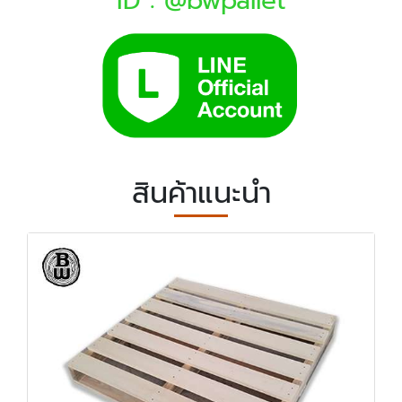
ID : @bwpallet
สินค้าแนะนำ