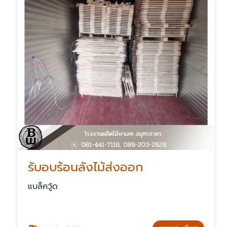
รับอบร้อนลังไม้ส่งออก
แบล็ควู้ด